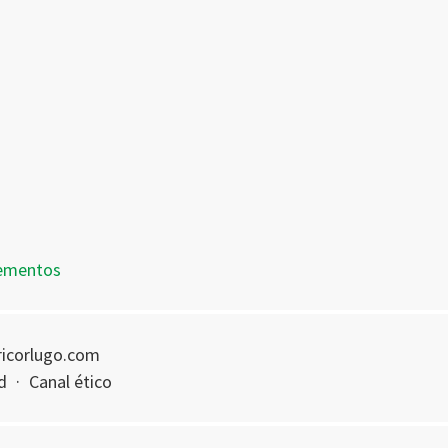
dementos
fricorlugo.com
d
·
Canal ético