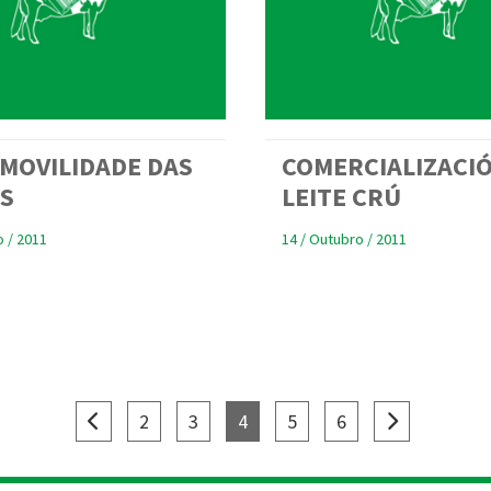
 MOVILIDADE DAS
COMERCIALIZACI
S
LEITE CRÚ
o / 2011
14 / Outubro / 2011
(current)
(current)
(current)
(current)
(current)
2
3
4
5
6