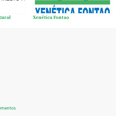
Rural
Xenética Fontao
dementos