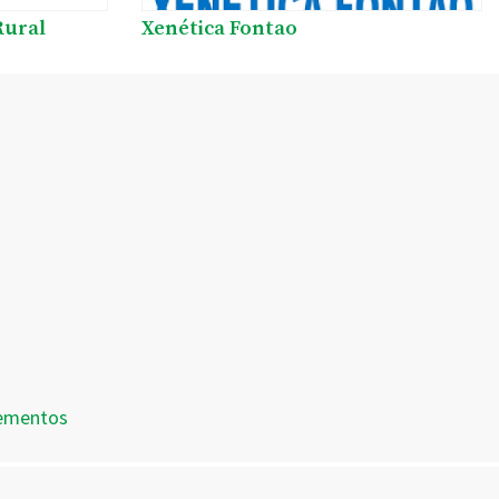
Rural
Xenética Fontao
dementos