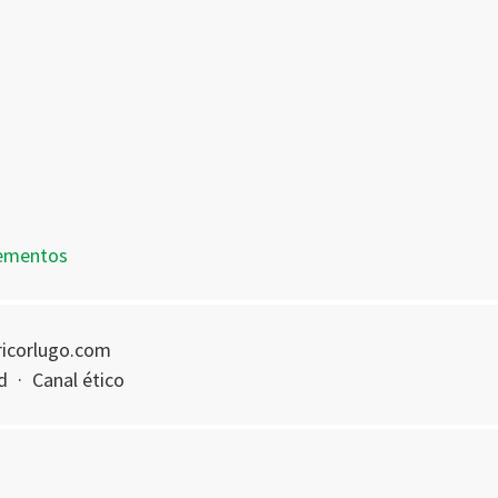
dementos
fricorlugo.com
d
·
Canal ético