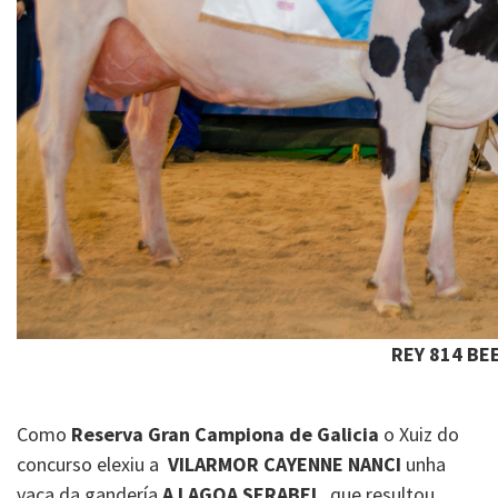
REY 814 BE
Como
Reserva Gran Campiona de Galicia
o Xuiz do
concurso elexiu a
VILARMOR CAYENNE NANCI
unha
vaca da gandería
A LAGOA SERABEL
, que resultou