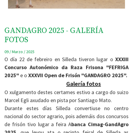
GANDAGRO 2025 - GALERÍA
FOTOS
09 / Marzo / 2025
O día 22 de febreiro en Silleda tiveron lugar o
XXXIII
Concurso Autonómico da Raza Frisona "FEFRIGA
2025"
e o
XXXVII Open de Frisón "GANDAGRO 2025".
Galería fotos
O xulgamento destes certames estivo a cargo do suizo
Marcel Egli axudado en pista por Santiago Mato.
Durante estes días Silleda convertiuse no centro
nacional do sector agrario, pois ademáis dos concursos
de frisón tivo lugar a feira A
banca Cimag-GandAgro
2025
, que levou ata o recinto feiral de Silleda as