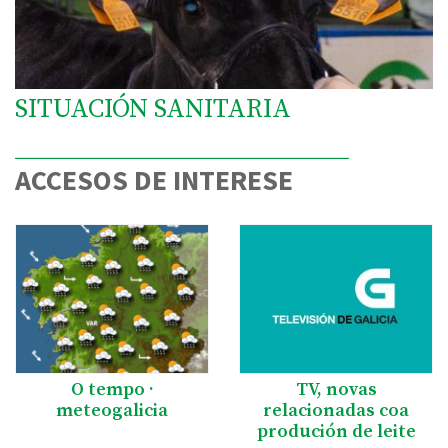
SITUACIÓN SANITARIA
ACCESOS DE INTERESE
O tempo ·
TV, novas
meteogalicia
relacionadas coa
produción de leite