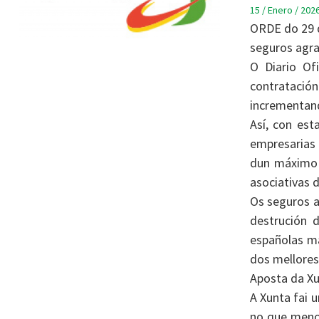
15 / Enero / 202
ORDE do 29 d
seguros agr
O Diario Of
contratació
incrementand
Así, con est
empresarias 
dun máximo d
asociativas 
Os seguros a
destrución 
españolas má
dos mellores 
Aposta da Xu
A Xunta fai 
no que menos