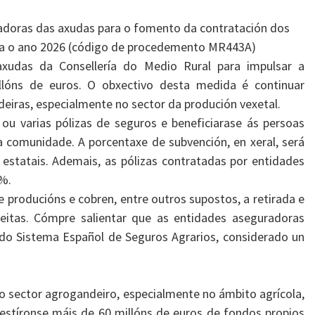
adoras das axudas para o fomento da contratación dos
ra o ano 2026 (código de procedemento MR443A)
 axudas da Consellería do Medio Rural para impulsar a
llóns de euros. O obxectivo desta medida é continuar
eiras, especialmente no sector da produción vexetal.
ou varias pólizas de seguros e beneficiarase ás persoas
a comunidade. A porcentaxe de subvención, en xeral, será
statais. Ademais, as pólizas contratadas por entidades
 %.
producións e cobren, entre outros supostos, a retirada e
eitas. Cómpre salientar que as entidades aseguradoras
do Sistema Español de Seguros Agrarios, considerado un
do sector agrogandeiro, especialmente no ámbito agrícola,
estíronse máis de 60 millóns de euros de fondos propios