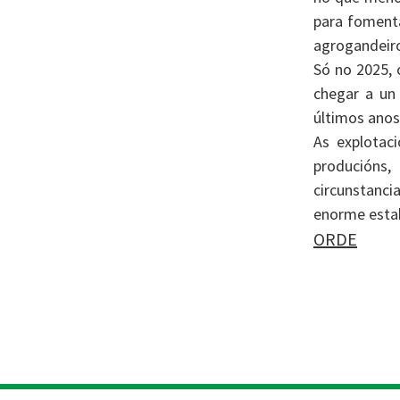
para fomenta
agrogandeir
Só no 2025, 
chegar a un 
últimos anos.
As explotaci
producións,
circunstanci
enorme estab
ORDE