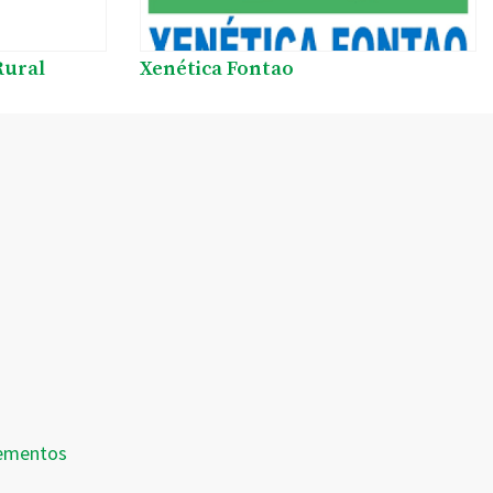
Rural
Xenética Fontao
dementos