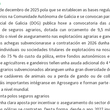
6
e decembro de 2025 pola que se establecen as bases regul
arios na Comunidade Autónoma de Galicia e se convocan pa
icial de Galicia (DOG) publica hoxe a convocatoria das
n de seguros agrarios, dotada cun orzamento de 9,5 mi
o o nivel de aseguramento nas explotacións agrarias e gand
as achegas subvencionarase a contratación en 2026 dunha 
individuais ou sociedades titulares de explotacións na nos
o 75 % do custo da póliza, entre fondos autonómicos e e
de agricultores e gandeiros teñen unha axuda adicional do 4
grarios subvencionados abranguen unha gran diversidade de 
de cadáveres de animais ou a perda de gando ou de coll
is importantes intégranse en Agroseguro e forman parte 
a nivel mundial.
nta polos seguros agrarios
unha clara aposta por incentivar o aseguramento do sector 
 pólizas se contratan. Desta forma, desde o ano 2027 inv