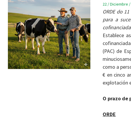
22 / Diciembre /
ORDE do 11 
para a suce
cofinanciad
Establece as
cofinanciada
(PAC) de Esp
minuciosamen
como a perso
€ en cinco a
explotación 
O prazo de 
ORDE